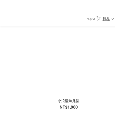
𝚗𝚎𝚠 𓅯 新品
小浪漫魚尾裙
NT$1,980