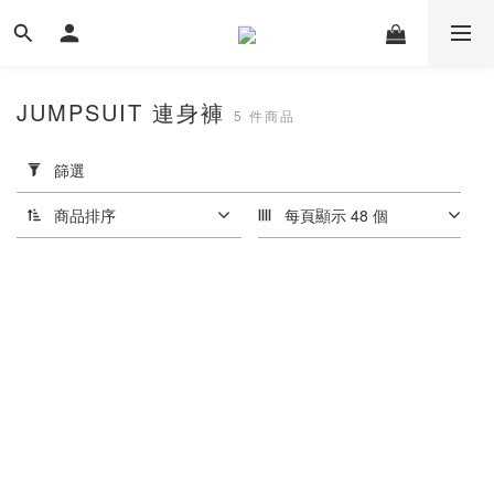
JUMPSUIT 連身褲
5 件商品
套
用
篩選
篩
選
商品排序
每頁顯示 48 個
(0/20)
價格
(NT$)
~
尺