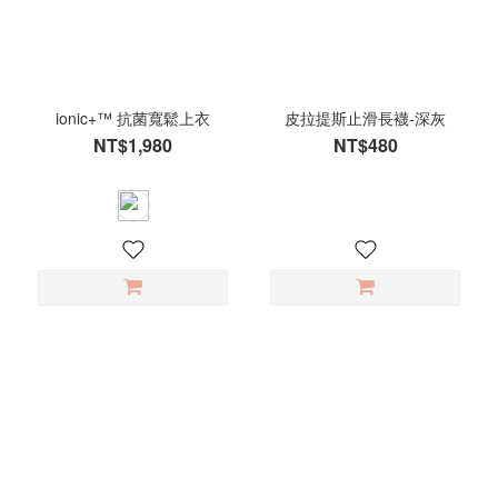
(12)
80cm
(12)
ionic+™ 抗菌寬鬆上衣
皮拉提斯止滑長襪-深灰
看
NT$1,980
NT$480
更
多
顏
色
黑
(101)
白
(79)
卡
其
(36)