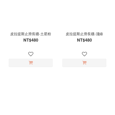
霧
粉
(18)
黛
藍
(15)
皮拉提斯止滑長襪-土星粉
皮拉提斯止滑長襪-淺綠
NT$480
NT$480
淺
棕
(14)
灰
藍
(14)
米
白
(14)
粉
紫
(13)