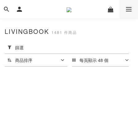
LIVINGBOOK
1481 件商品
套
用
篩選
篩
選
商品排序
每頁顯示 48 個
(0/20)
價格
(NT$)
~
尺