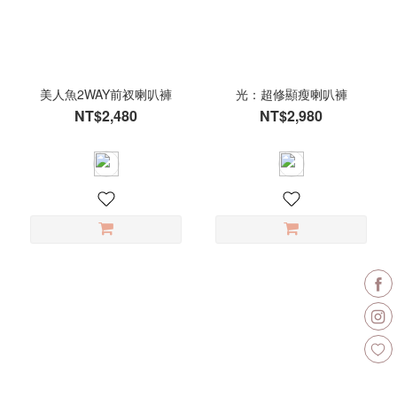
(1)
奶
油
麵
美人魚2WAY前衩喇叭褲
光：超修顯瘦喇叭褲
包
NT$2,480
NT$2,980
(1)
焦
糖
吐
司
(1)
芝
麻
拿
鐵
(1)
麻
灰