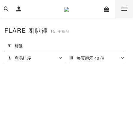
FLARE 喇叭褲
15 件商品
套
用
篩選
篩
選
商品排序
每頁顯示 48 個
(0/20)
價格
(NT$)
~
尺