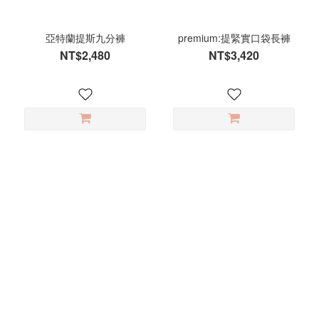
草
綠
(1)
亞特蘭提斯九分褲
premium:提緊實口袋長褲
NT$2,480
NT$3,420
奶
油
麵
包
(1)
摩
卡
咖
啡
(1)
看
更
多