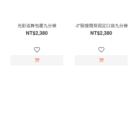
寸
S
(42)
光影追舞包覆九分褲
-2"顯瘦髖骨固定口袋九分褲
L
NT$2,380
NT$2,380
(41)
M
(41)
XS
(25)
XL
(21)
顏
色
黑
(7)