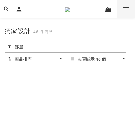
獨家設計
46 件商品
套
用
篩選
篩
選
商品排序
每頁顯示 48 個
(0/20)
價格
(NT$)
~
尺