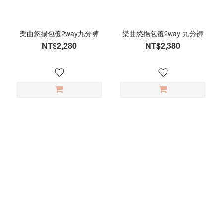
卡
其
(2)
樂曲悠揚包覆2way九分褲
樂曲悠揚包覆2way 九分褲
咖
NT$2,280
NT$2,380
啡
(2)
白
(2)
丈
青
(1)
乾
燥
玫
瑰
(1)
夏