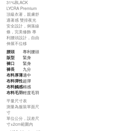
31%BLACK
LYCRA
Premium
頂級衣著，親膚舒
適著感
雙排夜光
安全設計，俐落線
條，完美修飾
專
利腰頭設計，自由
伸展不位移
腰頭
專利腰頭
版型
緊身
褲口
緊身
褲長
九分
布料厚薄
適中
布料彈性
超彈
布料觸感
棉感
布料毛羽
輕度毛羽
平量尺寸表
測量為服裝單面尺
寸
單位公分，誤差尺
寸±2cm範圍內