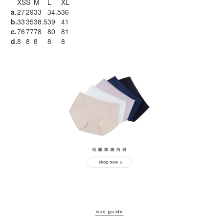
XS
S
M
L
XL
a.
27
29
33
34.5
36
b.
33
35
38.5
39
41
c.
76
77
78
80
81
d.
8
8
8
8
8