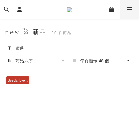
𝚗𝚎𝚠 𓅯 新品
190 件商品
套
用
篩選
篩
選
商品排序
每頁顯示 48 個
(0/20)
Special Event
價格
(NT$)
~
尺