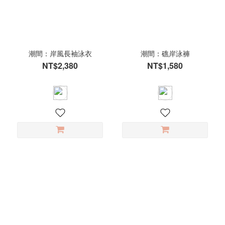
顏
色
夢
境
潮間：岸風長袖泳衣
潮間：礁岸泳褲
粉
NT$2,380
NT$1,580
(1)
迷
霧
綠
(1)