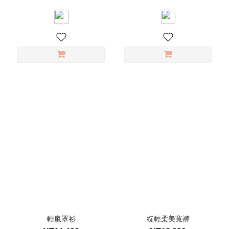
輕嵐罩衫
綻輕柔美寬褲