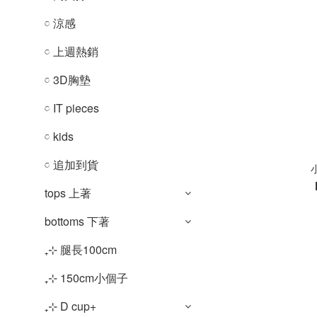
𓏌 涼感
𓏌 上週熱銷
𓏌 3D胸墊
𓏌 IT pieces
𓏌 kids
𓏌 追加到貨
tops 上著
bottoms 下著
₊⊹ 腿長100cm
₊⊹ 150cm小個子
₊⊹ D cup+