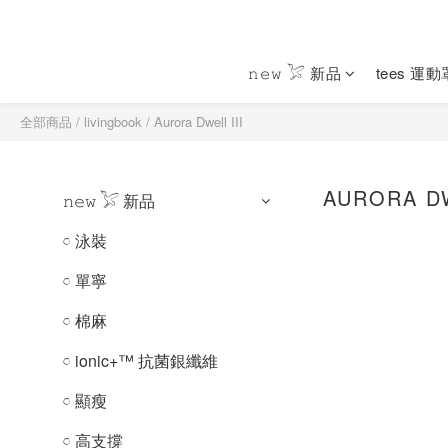
𝚗𝚎𝚠 𓅯 新品
tees 運
全部商品
/
livingbook
/
Aurora Dwell III
AURORA DW
𝚗𝚎𝚠 𓅯 新品
𓏌 泳裝
𓏌 單寧
𓏌 棉麻
𓏌 ionic+™ 抗菌銀纖維
𓏌 顯瘦
𓏌 高支撐