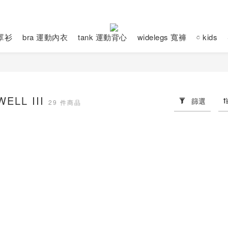
動罩衫
bra 運動內衣
tank 運動背心
widelegs 寬褲
𓏌 kids
ELL III
篩選
29 件商品