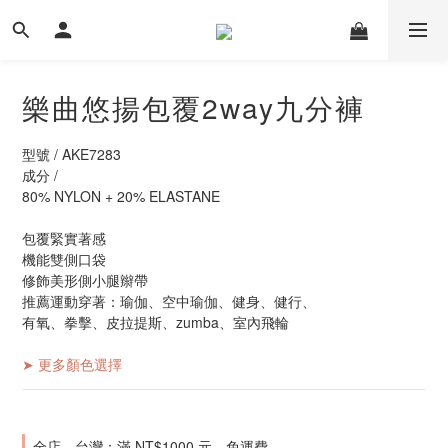
樂曲悠揚包覆2way九分褲
型號 / AKE7283
成分 / 
80% NYLON + 20% ELASTANE
包覆緊實著感
機能雙側口袋
修飾美形側小腿辮帶
推薦運動穿著：瑜伽、空中瑜伽、健身、健行、
有氧、拳擊、皮拉提斯、zumba、室內飛輪
➤ 更多顏色選擇
全店，台灣：滿 NT$1000 元，免運費