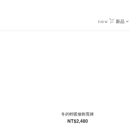
𝚗𝚎𝚠 𓅯 新品
冬的輕暖修飾寬褲
NT$2,480