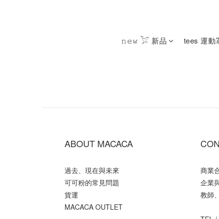
𝚗𝚎𝚠 𓅯 新品
tees 運
ABOUT MACACA
CON
過去、現在與未來
商業
可可粉的常見問題
企業
貨運
教師
MACACA OUTLET