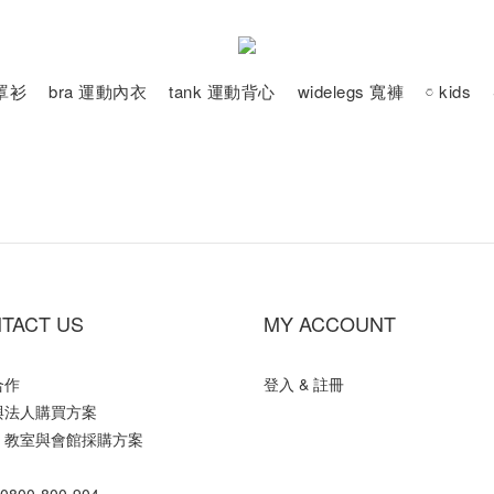
動罩衫
bra 運動內衣
tank 運動背心
widelegs 寬褲
𓏌 kids
TACT US
MY ACCOUNT
合作
登入 & 註冊
與法人購買方案
、教室與會館採購方案