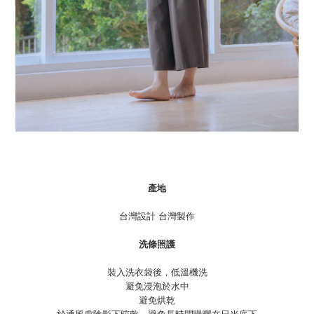
產地
台灣設計 台灣製作
洗條照護
裝入洗衣袋後，低溫機洗
避免浸泡於水中
避免烘乾
於通風處陰影下晾乾，避免長時間曝曬在日光底下