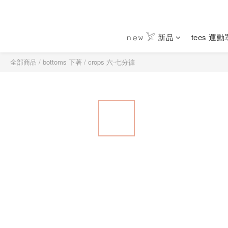
𝚗𝚎𝚠 𓅯 新品
tees 運
全部商品
/
bottoms 下著
/
crops 六-七分褲