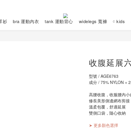
動罩衫
bra 運動內衣
tank 運動背心
widelegs 寬褲
𓏌 kids
收腹延展
型號 / AGE6763
成分 / 75% NYLON + 
高腰收腹，收服腰內小
修長美形側邊網布剪接
溫柔包覆，舒適延展
雙側口袋，隨心收納
➤ 更多顏色選擇