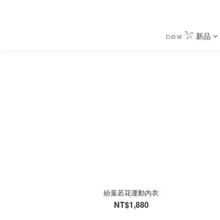
𝚗𝚎𝚠 𓅯 新品
紛葉若花運動內衣
NT$1,880