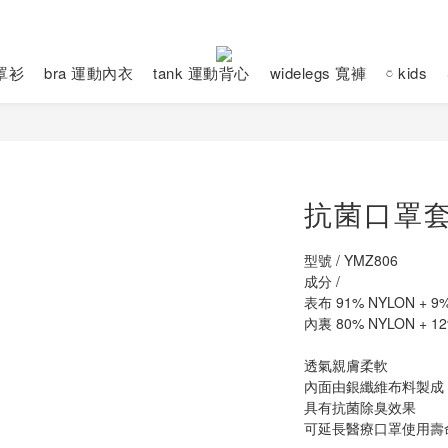
動罩衫
bra 運動內衣
tank 運動背心
widelegs 寬褲
𓏌 kids
抗菌口罩
型號 / YMZ806
成分 / 
表布 91% NYLON + 9
內裏 80% NYLON + 12
透氣親膚柔軟
內面由銀纖維布料製成
具有抗菌除臭效果
可延長醫療口罩使用壽