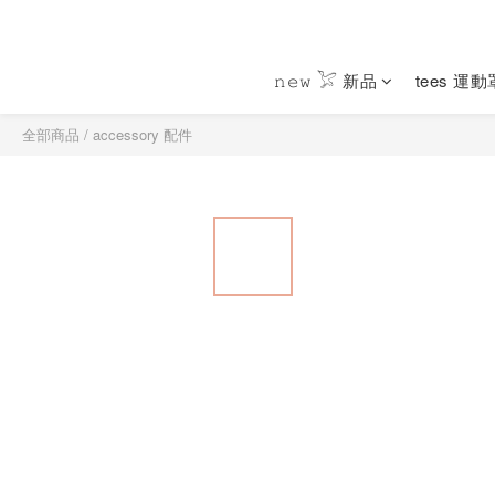
𝚗𝚎𝚠 𓅯 新品
tees 運
全部商品
/
accessory 配件