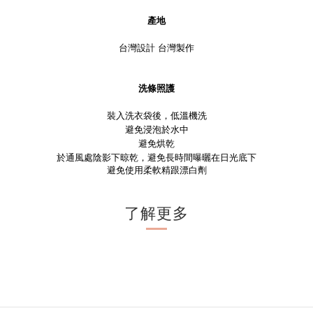
產地
台灣設計 台灣製作
洗條照護
裝入洗衣袋後，低溫機洗
避免浸泡於水中
避免烘乾
於通風處陰影下晾乾，避免長時間曝曬在日光底下
避免使用柔軟精跟漂白劑
了解更多