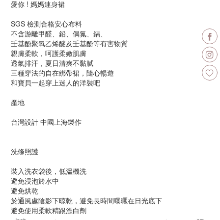
愛你 ! 媽媽連身裙
SGS 檢測合格安心布料
不含游離甲醛、鉛、偶氮、鎘、
壬基酚聚氧乙烯醚及壬基酚等有害物質
親膚柔軟，呵護柔嫩肌膚
透氣排汗，夏日清爽不黏膩
三種穿法的自在綁帶裙，隨心暢遊
和寶貝一起穿上迷人的洋裝吧
產地
台灣設計 中國上海製作
洗條照護
裝入洗衣袋後，低溫機洗
避免浸泡於水中
避免烘乾
於通風處陰影下晾乾，避免長時間曝曬在日光底下
避免使用柔軟精跟漂白劑