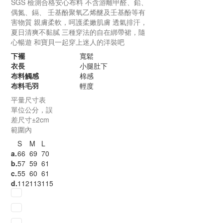
SGS 檢測合格安心布料
不含游離甲醛、鉛、
偶氮、鎘、
壬基酚聚氧乙烯醚及壬基酚等有
害物質
親膚柔軟，呵護柔嫩肌膚
透氣排汗，
夏日清爽不黏膩
三種穿法的自在綁帶裙，隨
心暢遊
和寶貝一起穿上迷人的洋裝吧
下襬
寬鬆
衣長
小腿肚下
布料觸感
棉感
布料毛羽
輕度
平量尺寸表
單位公分，誤
差尺寸±2cm
範圍內
S
M
L
a.
66
69
70
b.
57
59
61
c.
55
60
61
d.
112
113
115