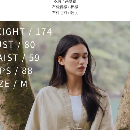
衣長 / 高腰處
布料觸感 / 棉感
布料毛羽 / 輕度