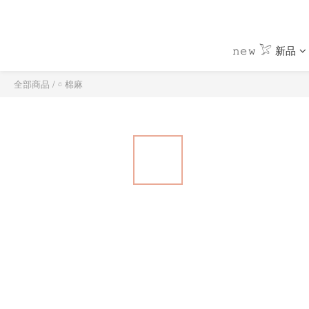
𝚗𝚎𝚠 𓅯 新品
全部商品
/
𓏌 棉麻