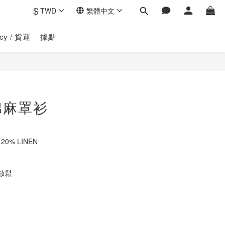
$
TWD
繁體中文
licy / 貨運
據點
立即購買
棉麻罩衫
 20% LINEN
放鬆