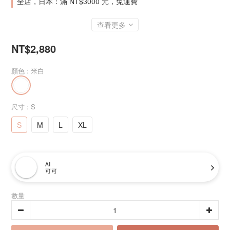
全店，日本：滿 NT$3000 元，免運費
查看更多
NT$2,880
顏色
: 米白
尺寸
: S
S
M
L
XL
AI
可可
數量