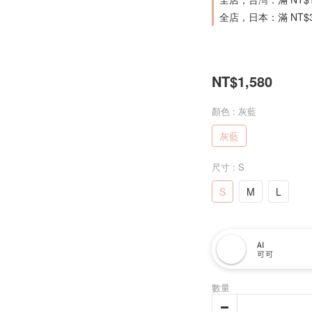
全店，日本：滿 NT$
NT$1,580
顏色
: 灰藍
灰藍
尺寸
: S
S
M
L
AI
可可
數量