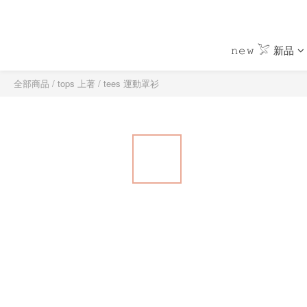
𝚗𝚎𝚠 𓅯 新品
全部商品
/
tops 上著
/
tees 運動罩衫