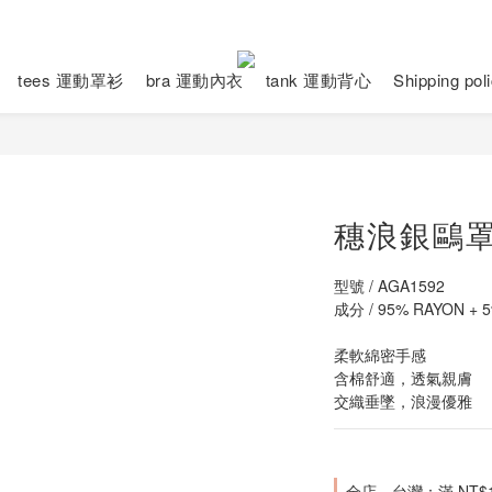
tees 運動罩衫
bra 運動內衣
tank 運動背心
Shipping po
穗浪銀鷗
型號 / AGA1592
成分 / 95% RAYON + 
柔軟綿密手感
含棉舒適，透氣親膚
交織垂墜，浪漫優雅
全店，台灣：滿 NT$