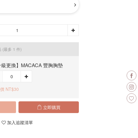
品
(最多 1 件)
級更換】MACACA 豐胸胸墊
價 NT$30
立即購買
加入追蹤清單