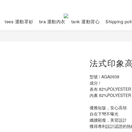
tees 運動罩衫
bra 運動內衣
tank 運動背心
Shipping po
法式印象
型號 / AGA0938
成分 /
表布 82%POLYESTER
內裏 82%POLYESTER
優雅短版，安心高領
自在下彎不曝光
纖腰顯瘦，美背設計
獲得專利設計認證的熱