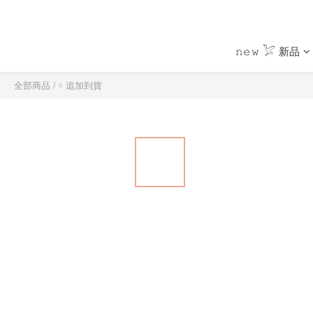
𝚗𝚎𝚠 𓅯 新品
全部商品
/
𓏌 追加到貨