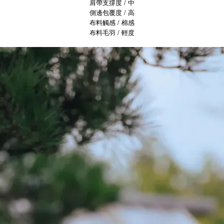
肩帶支撐度 / 中
側邊包覆度 / 高
布料觸感 / 棉感
布料毛羽 / 輕度