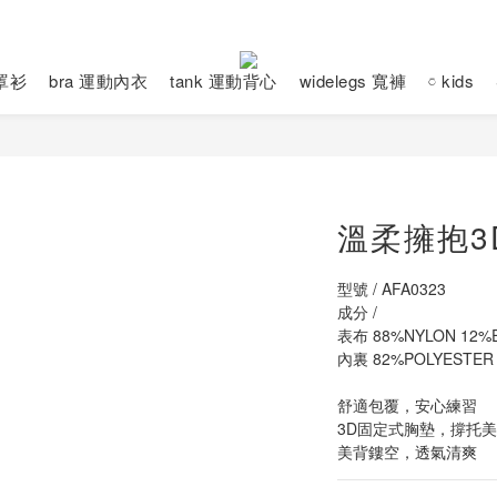
動罩衫
bra 運動內衣
tank 運動背心
widelegs 寬褲
𓏌 kids
溫柔擁抱3D
型號 / AFA0323
成分 / 
表布 88%NYLON 12%E
內裏 82%POLYESTER
舒適包覆，安心練習
3D固定式胸墊，撐托
美背鏤空，透氣清爽