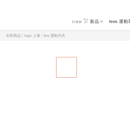
𝚗𝚎𝚠 𓅯 新品
tees 運
全部商品
/
tops 上著
/
bra 運動內衣