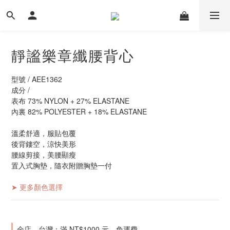
靜謐樂章纖腰背心
型號 / AEE1362
成分 /
表布 73% NYLON + 27% ELASTANE
內裏 82% POLYESTER + 18% ELASTANE
溫柔舒適，服貼包覆
後背鏤空，涼快美形
腰線剪接，美腰顯瘦
置入式胸墊，隨衣附贈胸墊一付
➤ 更多顏色選擇
全店，台灣：滿 NT$1000 元，免運費