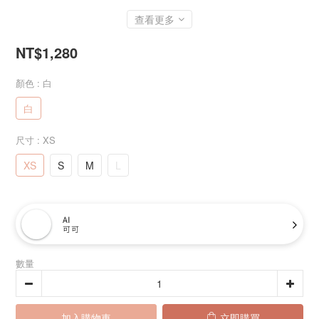
查看更多
NT$1,280
顏色
: 白
白
尺寸
: XS
XS
S
M
L
AI
可可
數量
加入購物車
立即購買