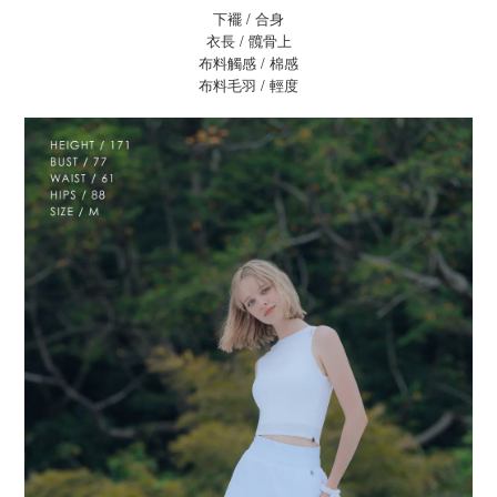
下襬 / 合身
衣長 / 髖骨上
布料觸感 / 棉感
布料毛羽 / 輕度