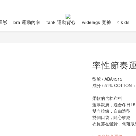
動罩衫
bra 運動內衣
tank 運動背心
widelegs 寬褲
𓏌 kids
率性節奏
型號 / ABA4515
成分 / 51% COTTON +
柔軟的含棉布料
蓬厚親膚，適合冬日15-
雙向拉鍊，自由造型
雙側口袋，隨心收納
衣長落在髖骨，俐落版