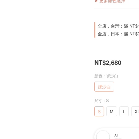
➤ 更多顏色選擇
全店，台灣：滿 NT$
全店，日本：滿 NT$
NT$2,680
顏色
: 裸沙白
裸沙白
尺寸
: S
S
M
L
X
AI
可可