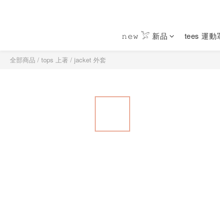
𝚗𝚎𝚠 𓅯 新品
tees 運
全部商品
/
tops 上著
/
jacket 外套