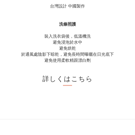
台灣設計 中國製作
洗條照護
裝入洗衣袋後，低溫機洗
避免浸泡於水中
避免烘乾
於通風處陰影下晾乾，避免長時間曝曬在日光底下
避免使用柔軟精跟漂白劑
詳しくはこちら