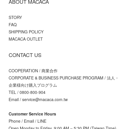
ABOUT MACACA
STORY
FAQ
SHIPPING POLICY
MACACA OUTLET
CONTACT US
COOPERATION / 商業合作
CORPORATE & BUSINESS PURCHASE PROGRAM / 法人・
企業様向け購入プログラム
TEL / 0800-800-904
Email / service@macaca.com.tw
Customer Service Hours
Phone / Email / LINE
Open Monday to Friday, 9:00 AM – 5:30 PM (Taiwan Time)