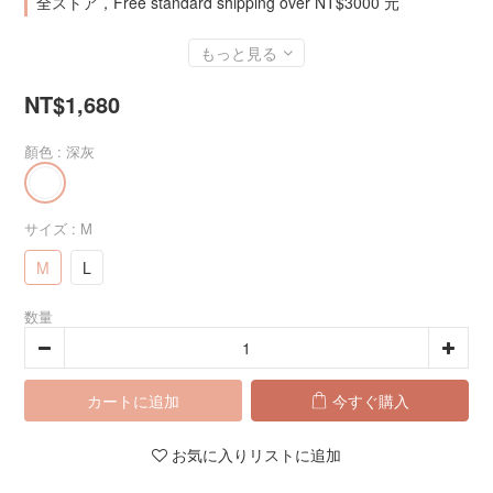
全ストア，Free standard shipping over NT$3000 元
もっと見る
NT$1,680
顏色
: 深灰
サイズ
: M
M
L
数量
カートに追加
今すぐ購入
お気に入りリストに追加