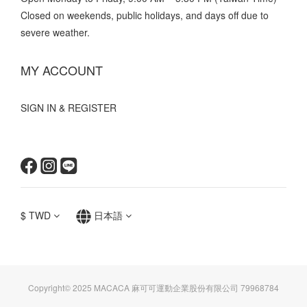
Closed on weekends, public holidays, and days off due to
severe weather.
MY ACCOUNT
SIGN IN & REGISTER
$
TWD
日本語
Copyright© 2025 MACACA 麻可可運動企業股份有限公司 79968784