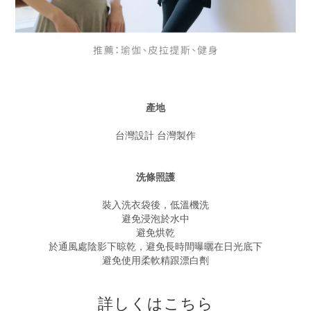
產地
台灣設計 台灣製作
洗條照護
裝入洗衣袋後，低溫機洗
避免浸泡於水中
避免烘乾
於通風處陰影下晾乾，避免長時間曝曬在日光底下
避免使用柔軟精跟漂白劑
詳しくはこちら