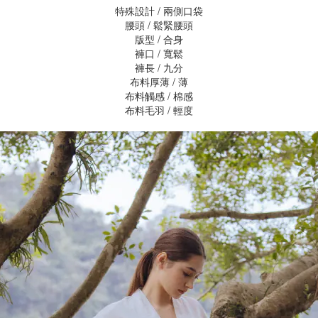
特殊設計 / 兩側口袋
腰頭 / 鬆緊腰頭
版型 / 合身
褲口 / 寬鬆
褲長 / 九分
布料厚薄 / 薄
布料觸感 / 棉感
布料毛羽 / 輕度