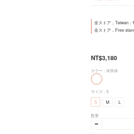
全ストア，Taiwan：free 
全ストア，Free standa
NT$3,180
カラー
: 抹茶綠
サイズ
: S
S
M
L
数量