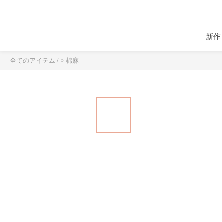
新作
全てのアイテム
/
𓏌 棉麻