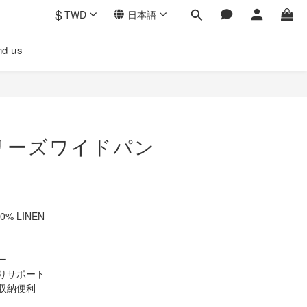
$
TWD
日本語
ind us
今すぐ購入
リーズワイドパン
0% LINEN
ー
りサポート
収納便利