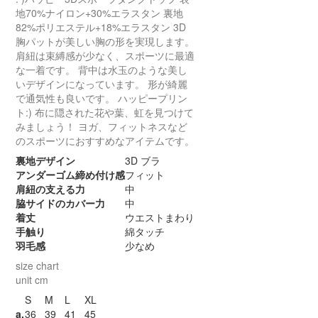
地70%ナイロン+30%エラスタン
裏地
82%ポリエステル+18%エラスタン
3D
胸パットが美しい胸の形を実現します。
肩紐は束縛感が少なく、スポーツに最適
な一着です。
背中は水玉のような美し
いデザインになっています。
形が綺麗
で通気性も良いです。
ハッピープリン
ト:)
布に隠された花や葉、虹を見つけて
みましょう！
ヨガ、フィットネスなど
のスポーツにおすすめなアイテムです。
裏地デザイン
3D ブラ
アンダーゴム締め付け感
フィット
肩紐の支える力
中
脇サイドのカバー力
中
着丈
ウエストまわり
手触り
綿タッチ
羽毛感
少なめ
size chart
unit cm
S
M
L
XL
a.
36
39
41
45