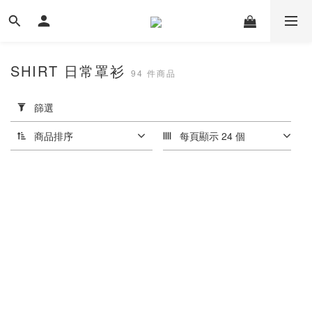
SHIRT 日常罩衫
94 件商品
套
用
篩選
篩
選
商品排序
每頁顯示 24 個
(0/20)
價格
(NT$)
~
尺