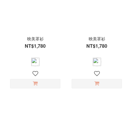
茶
綠
(1)
摩
卡
映美罩衫
映美罩衫
(1)
NT$1,780
NT$1,780
暖
風
杏
(1)
看
更
多