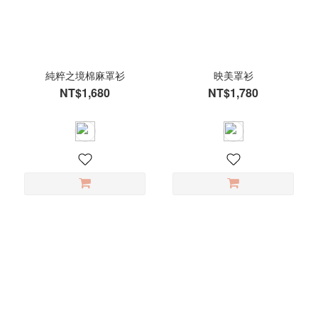
白
(8)
卡
其
純粹之境棉麻罩衫
映美罩衫
(6)
NT$1,680
NT$1,780
黑
(5)
米
(3)
灰
綠
(2)
小
鵝
黃
(1)
抹